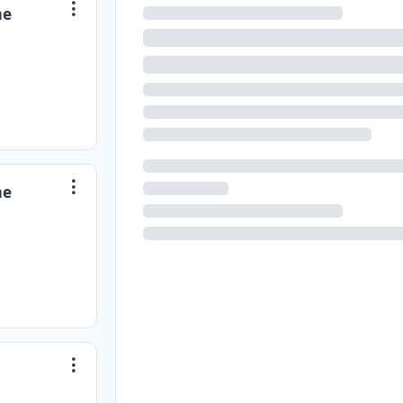
me
me