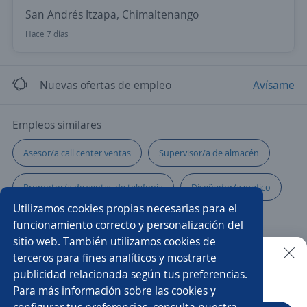
San Andrés Itzapa, Chimaltenango
Hace 7 días
Nuevas ofertas de empleo
Avísame
Empleos similares
Asesor/a call center ventas
Supervisor/a de almacén
Promotor/a de ventas de telefonía
Diseñador/a grafico
Utilizamos cookies propias necesarias para el
Supervisor/a
Auxiliar de cocina
Chef
funcionamiento correcto y personalización del
sitio web. También utilizamos cookies de
Promotor/a asesor de venta
Ejecutivo/a comercial
terceros para fines analíticos y mostrarte
publicidad relacionada según tus preferencias.
Buscar es más fácil en la app
Para más información sobre las cookies y
Analista de datos
Asesor/a servicio al cliente
configurar tus preferencias, consulta nuestra