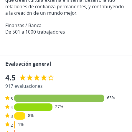
que crean cultura externa e interna, desarrollando
relaciones de confianza permanentes, y contribuyendo
a la creación de un mundo mejor.
Finanzas / Banca
De 501 a 1000 trabajadores
Evaluación general
4.5
917 evaluaciones
63%
5
27%
4
8%
3
1%
2