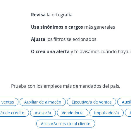
Revisa
la ortografía
Usa sinónimos o cargos
más generales
Ajusta
los filtros seleccionados
O crea una alerta
y te avisamos cuando haya u
Prueba con los empleos más demandados del país.
 ventas
Auxiliar de almacén
Ejecutivo/a de ventas
Auxi
/a de crédito
Asesor/a
Vendedor/a
Impulsador/a
Asesor/a servicio al cliente