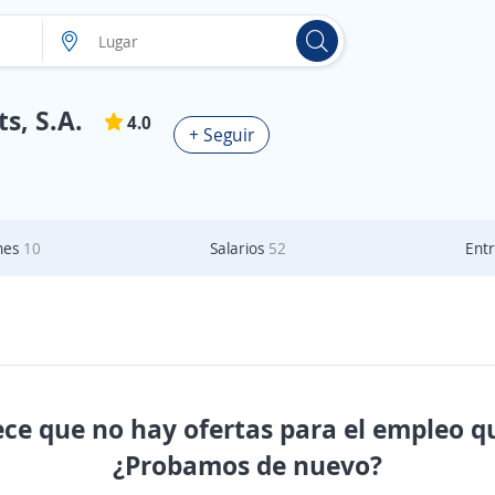
s, S.A.
4.0
+ Seguir
nes
10
Salarios
52
Entr
ece que no hay ofertas para el empleo q
¿Probamos de nuevo?