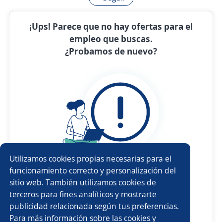
¡Ups! Parece que no hay ofertas para el
empleo que buscas.
¿Probamos de nuevo?
Utilizamos cookies propias necesarias para el
funcionamiento correcto y personalización del
Revisa
la ortografía
sitio web. También utilizamos cookies de
Usa sinónimos o cargos
más generales
terceros para fines analíticos y mostrarte
publicidad relacionada según tus preferencias.
Ajusta
los filtros seleccionados
Para más información sobre las cookies y