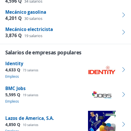
4,596 Q
34 salarios
Mecánico gasolina
4,201 Q
30 salarios
Mecánico electricista
3,876 Q
19 salarios
Salarios de empresas populares
Identity
4,633 Q
73 salarios
Empleos
BMC Jobs
5,595 Q
19 salarios
Empleos
Lazos de America, S.A.
4,850 Q
10 salarios