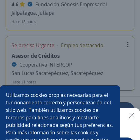
4.6
Fundación Génesis Empresarial
Jalpatagua, Jutiapa
Hace 18 horas
Se precisa Urgente
Empleo destacado
Asesor de Créditos
Cooperativa INTERCOP
San Lucas Sacatepéquez, Sacatepéquez
Hace 21 horas
Utilizamos cookies propias necesarias para el
funcionamiento correcto y personalización del
sitio web. También utilizamos cookies de
Anterior
Siguiente
terceros para fines analíticos y mostrarte
publicidad relacionada según tus preferencias.
Buscar es más fácil en la app
Para más información sobre las cookies y
Nuevas ofertas de empleo
Avísame
configurar tus preferencias, consulta nuestra