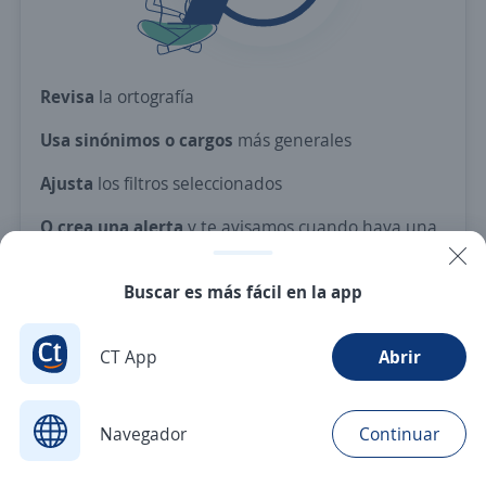
Revisa
la ortografía
Usa sinónimos o cargos
más generales
Ajusta
los filtros seleccionados
O crea una alerta
y te avisamos cuando haya una
vacante con tus criterios
Buscar es más fácil en la app
Nuevas ofertas de empleo
Avísame
CT App
Abrir
Navegador
Continuar
Buscar
Postulaciones
Avisos
Favoritos
Menú