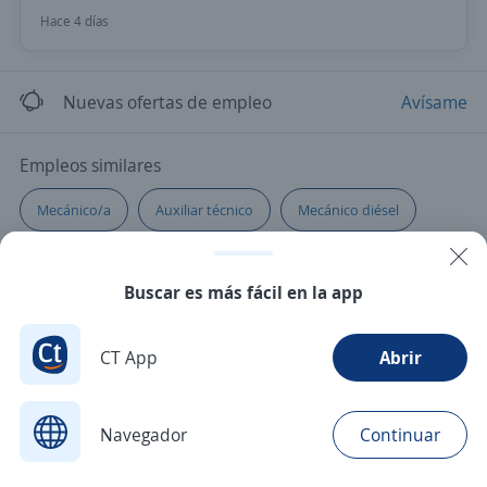
Hace 4 días
Nuevas ofertas de empleo
Avísame
Empleos similares
Mecánico/a
Auxiliar técnico
Mecánico diésel
Mecánico automotriz
Técnico/a mecánico automotriz
Buscar es más fácil en la app
CT App
Abrir
Navegador
Continuar
Buscar
Postulaciones
Avisos
Favoritos
Menú