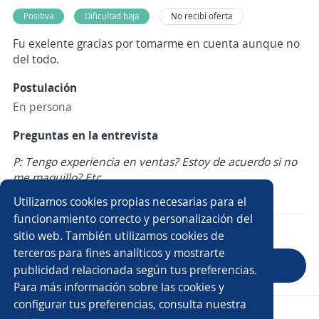
Positiva
Dificultad baja
No recibí oferta
Fu exelente gracias por tomarme en cuenta aunque no
del todo.
Postulación
En persona
Preguntas en la entrevista
P: Tengo experiencia en ventas? Estoy de acuerdo si no
me maquillo? Etc.
R: Positiva
Utilizamos cookies propias necesarias para el
funcionamiento correcto y personalización del
sitio web. También utilizamos cookies de
terceros para fines analíticos y mostrarte
Anterior
Siguiente
publicidad relacionada según tus preferencias.
Para más información sobre las cookies y
configurar tus preferencias, consulta nuestra
Copyright 2014 - 2026 DGNET LTD.