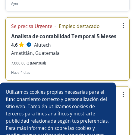
Ayer
Se precisa Urgente
Empleo destacado
Analista de contabilidad Temporal 5 Meses
4.6
Alutech
Amatitlán, Guatemala
7,000.00 Q (Mensual)
Hace 4 días
Utilizamos cookies propias necesarias para el
Se precisa Urgente
Empleo destacado
funcionamiento correcto y personalización del
Piloto / Auxiliar de bodega
sitio web. También utilizamos cookies de
terceros para fines analíticos y mostrarte
4.6
Alutech
publicidad relacionada según tus preferencias.
Uspantán, Quiché
Para más información sobre las cookies y
4,065.00 Q (Mensual)