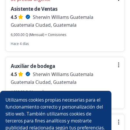
Asistente de Ventas
4.5
Sherwin Williams Guatemala
Guatemala Ciudad, Guatemala
6,000.00 Q (Mensual) + Comisiones
Hace 4 días
Auxiliar de bodega
4.5
Sherwin Williams Guatemala
Guatemala Ciudad, Guatemala
4,000.00 Q (Mensual)
Utilizamos cookies propias necesarias para el
Hace 5 días
funcionamiento correcto y personalización del
sitio web. También utilizamos cookies de
terceros para fines analíticos y mostrarte
Auxiliar de Conteo Ciclico y Auditoria
publicidad relacionada según tus preferencias.