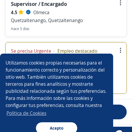
Supervisor / Encargado
4.5
Olmeca
Quetzaltenango, Quetzaltenango
Hace 5 días
Se precisa Urgente
Empleo destacado
Instructor Tecnico
Utilizamos cookies propias necesarias para el
4.5
Olmeca
funcionamiento correcto y personalización del
sitio web. También utilizamos cookies de
Cobán, Alta Verapaz
terceros para fines analíticos y mostrarte
Hace 6 días
publicidad relacionada según tus preferencias.
Para más información sobre las cookies y
configurar tus preferencias, consulta nuestra
Anterior
Siguiente
Política de Cookies
Acepto