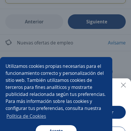
Anterior
Siguiente
Nuevas ofertas de empleo
Avísame
Empleos similares
Utilizamos cookies propias necesarias para el
Auxiliar en crédito y cobranza
Auxiliar de cobranza
funcionamiento correcto y personalización del
sitio web. También utilizamos cookies de
Auxiliar contable y administrativo
Auxiliar de créditos
terceros para fines analíticos y mostrarte
publicidad relacionada según tus preferencias.
Buscar es más fácil en la app
Para más información sobre las cookies y
Auxiliar de auditoría
Asistente/a contable
configurar tus preferencias, consulta nuestra
CT App
Abrir
Auxiliar contable bilingüe
Auxiliar contable
Política de Cookies
Auxiliar cuentas por pagar
Acepto