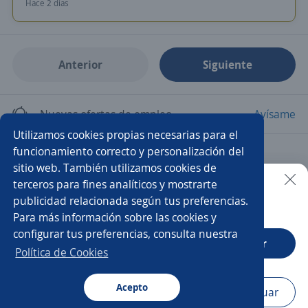
Hace 2 días
Anterior
Siguiente
Nuevas ofertas de empleo
Avísame
Utilizamos cookies propias necesarias para el
funcionamiento correcto y personalización del
Empleos similares
sitio web. También utilizamos cookies de
Asistente de producción
Auxiliar de mantenimiento
terceros para fines analíticos y mostrarte
publicidad relacionada según tus preferencias.
Buscar es más fácil en la app
Para más información sobre las cookies y
Auxiliar
Auxiliar de cocina
Auxiliar de distribución
configurar tus preferencias, consulta nuestra
CT App
Abrir
Auxiliar de bodega
Auxiliar de almacén
Política de Cookies
Ayudante de limpieza
Ayudante de servicios generales
Acepto
Navegador
Continuar