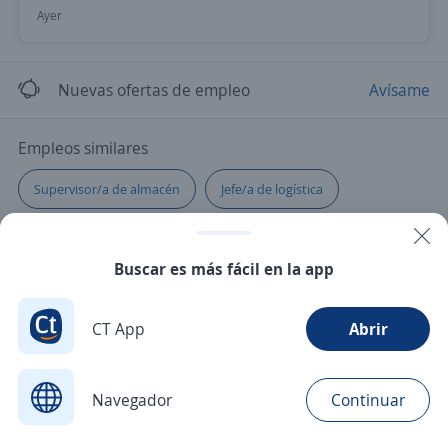
Ayer
Nuevas ofertas de empleo
Avísame
Empleos similares
Supervisor/a de almacén
Jefe/a de logística
Gerente de distribución
Supervisor/a de bodega
Buscar es más fácil en la app
Auxiliar de almacén
Ejecutivo/a de ventas
CT App
Abrir
Gerente de producción
Repartidor/a
Gerente tienda
Navegador
Continuar
Buscar
Postulaciones
Avisos
Favoritos
Menú