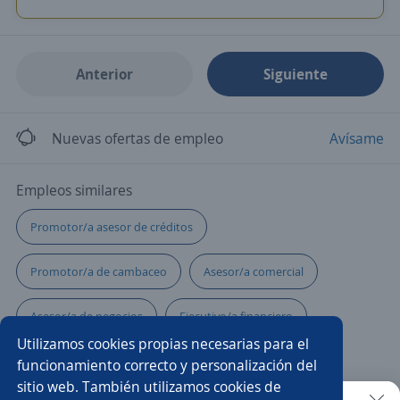
Anterior
Siguiente
Nuevas ofertas de empleo
Avísame
Empleos similares
Promotor/a asesor de créditos
Promotor/a de cambaceo
Asesor/a comercial
Asesor/a de negocios
Ejecutivo/a financiero
Utilizamos cookies propias necesarias para el
Asesor/a call center ventas
funcionamiento correcto y personalización del
sitio web. También utilizamos cookies de