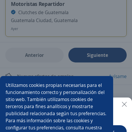
Motoristas Repartidor
Clutches de Guatemala
Guatemala Ciudad, Guatemala
Ayer
Anterior
Siguiente
Nuevas ofertas de empleo
Avísame
Utilizamos cookies propias necesarias para el
funcionamiento correcto y personalización del
Empleos similares
sitio web. También utilizamos cookies de
Mensajero/a
Vendedor repartidor
Reparto
terceros para fines analíticos y mostrarte
publicidad relacionada según tus preferencias.
Buscar es más fácil en la app
Para más información sobre las cookies y
Cobrador mensajero
Auxiliar de distribución
configurar tus preferencias, consulta nuestra
CT App
Abrir